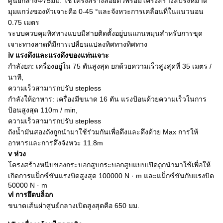
ศูนย์กลางΦ75มม. ใช้โครงสร้างลอยตัวพร้อมโครงสร้างสปริงหมาด
มุมแกว่งของหัวเจาะคือ 0-45 °และจังหวะการเคลื่อนที่ในแนวนอน
0.75 เมตร
ระบบควบคุมทิศทางแบบมีสายติดตั้งอยู่บนแกนหมุนสำหรับการขุด
เจาะทางลาดที่มีการเปลี่ยนแปลงทิศทางทิศทาง
ⅳ
แรงดึงและแรงดึงของแท่นเจาะ
กำลังยก: เครื่องอยู่ใน 75 ตันสูงสุด
ยกด้วยความเร็วสูงสุดที่ 35 เมตร /
นาที,
ความเร็วสามารถปรับ stepless
กำลังให้อาหาร: เครื่องมีขนาด 16 ตัน
แรงป้อนด้วยความเร็วในการ
ป้อนสูงสุด 110m / min,
ความเร็วสามารถปรับ stepless
ถังน้ำมันสองถังถูกนำมาใช้ร่วมกันเพื่อดึงและดึงด้วย Max
การให้
อาหารและการดึงจังหวะ 11.8m
ⅴ
ห่วง
โครงสร้างหนีบของกระบอกสูบกระบอกสูบแบบเปิดถูกนำมาใช้เพื่อให้
เกิดการแม็กซ์ขันแรงบิดสูงสุด 100000 N · m และแม็กซ์ขันกับแรงบิด
50000 N · m
ⅵ
การยึดบล็อก
ขนาดเส้นผ่าศูนย์กลางเปิดสูงสุดคือ 650 มม.