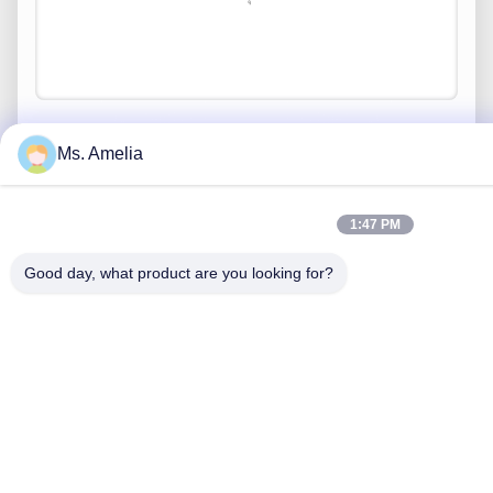
Ms. Amelia
ส่ง
1:47 PM
Good day, what product are you looking for?
ติดต่อด่วน
ที่อยู่
เลขที่ 122, ถนนซีจ้าง, เมืองอู๋ซี, มณฑลเจียงซู, 214413,
สาธารณรัฐประชาชนจีน
โทร