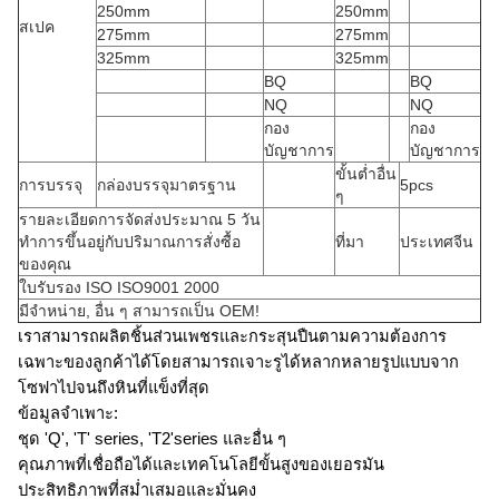
250mm
250mm
สเปค
275mm
275mm
325mm
325mm
BQ
BQ
NQ
NQ
กอง
กอง
บัญชาการ
บัญชาการ
ขั้นต่ำอื่น
การบรรจุ
กล่องบรรจุมาตรฐาน
5pcs
ๆ
รายละเอียดการจัดส่งประมาณ 5 วัน
ทำการขึ้นอยู่กับปริมาณการสั่งซื้อ
ที่มา
ประเทศจีน
ของคุณ
ใบรับรอง ISO ISO9001 2000
มีจำหน่าย, อื่น ๆ สามารถเป็น OEM!
เราสามารถผลิตชิ้นส่วนเพชรและกระสุนปืนตามความต้องการ
เฉพาะของลูกค้าได้โดยสามารถเจาะรูได้หลากหลายรูปแบบจาก
โซฟาไปจนถึงหินที่แข็งที่สุด
ข้อมูลจำเพาะ:
ชุด 'Q', 'T' series, 'T2'series และอื่น ๆ
คุณภาพที่เชื่อถือได้และเทคโนโลยีขั้นสูงของเยอรมัน
ประสิทธิภาพที่สม่ำเสมอและมั่นคง