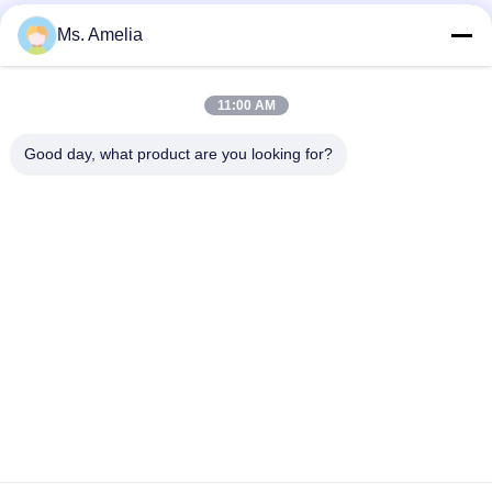
Ms. Amelia
ติดต่อด่วน
11:00 AM
Good day, what product are you looking for?
ที่อยู่
เลขที่ 122, ถนนซีจ้าง, เมืองอู๋ซี, มณฑลเจียงซู, 214413,
สาธารณรัฐประชาชนจีน
โทร
86-18051930311
อีเมล
amelia@sinocoredrill.com
นโยบายความเป็นส่วนตัว
|
แผนผังเว็บไซต์
| จีน ดี คุณภาพ แท่น