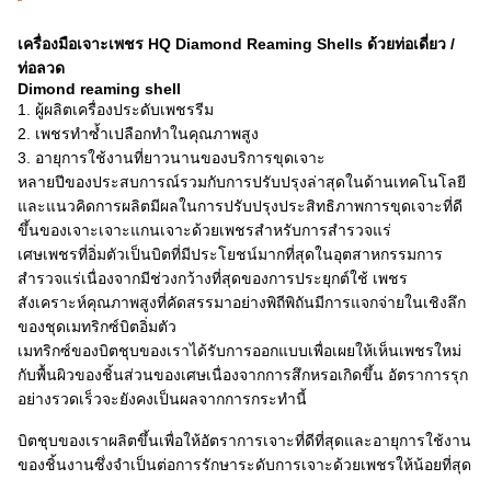
เครื่องมือเจาะเพชร HQ Diamond Reaming Shells ด้วยท่อเดี่ยว /
ท่อลวด
Dimond reaming shell
1. ผู้ผลิตเครื่องประดับเพชรรีม
2. เพชรทำซ้ำเปลือกทำในคุณภาพสูง
3. อายุการใช้งานที่ยาวนานของบริการขุดเจาะ
หลายปีของประสบการณ์รวมกับการปรับปรุงล่าสุดในด้านเทคโนโลยี
และแนวคิดการผลิตมีผลในการปรับปรุงประสิทธิภาพการขุดเจาะที่ดี
ขึ้นของเจาะเจาะแกนเจาะด้วยเพชรสำหรับการสำรวจแร่
เศษเพชรที่อิ่มตัวเป็นบิตที่มีประโยชน์มากที่สุดในอุตสาหกรรมการ
สำรวจแร่เนื่องจากมีช่วงกว้างที่สุดของการประยุกต์ใช้
เพชร
สังเคราะห์คุณภาพสูงที่คัดสรรมาอย่างพิถีพิถันมีการแจกจ่ายในเชิงลึก
ของชุดเมทริกซ์บิตอิ่มตัว
เมทริกซ์ของบิตชุบของเราได้รับการออกแบบเพื่อเผยให้เห็นเพชรใหม่
กับพื้นผิวของชิ้นส่วนของเศษเนื่องจากการสึกหรอเกิดขึ้น
อัตราการรุก
อย่างรวดเร็วจะยังคงเป็นผลจากการกระทำนี้
บิตชุบของเราผลิตขึ้นเพื่อให้อัตราการเจาะที่ดีที่สุดและอายุการใช้งาน
ของชิ้นงานซึ่งจำเป็นต่อการรักษาระดับการเจาะด้วยเพชรให้น้อยที่สุด